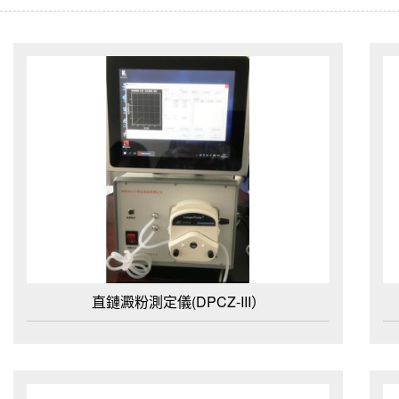
直鏈澱粉測定儀(DPCZ-III）