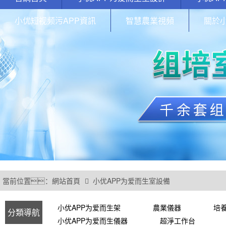
小优短视频污APP資訊
智慧農業視頻
關於
當前位置：
網站首頁
小优APP为爱而生室設備
小优APP为爱而生架
農業儀器
培
分類導航
小优APP为爱而生儀器
超淨工作台