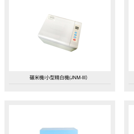
碾米機/小型精白機(JNM-III）