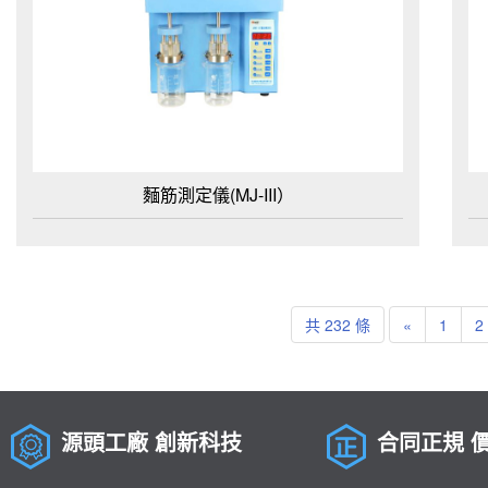
麵筋測定儀(MJ-III）
共 232 條
«
1
2
源頭工廠 創新科技
合同正規 