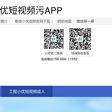
优短视频污APP
業簡介
|
聯係小优视频官网下载
|
網站地圖
|
微信掃一掃
公眾號二維碼
掃碼聯係客服
158-666-11552
谘詢電話
工程小优短视频成人