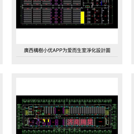
廣西構樹小优APP为爱而生室淨化設計圖