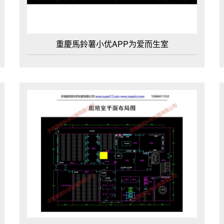
重慶馬鈴薯小优APP为爱而生室