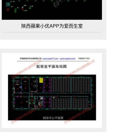
陝西蘋果小优APP为爱而生室