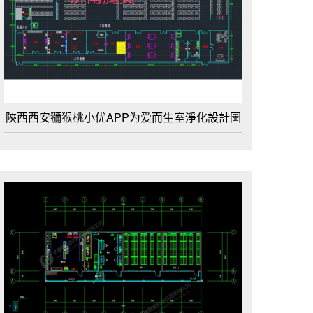
陝西西安獼猴桃小优APP为爱而生室淨化設計圖