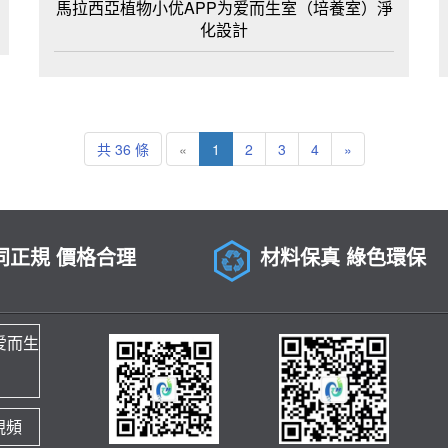
馬拉西亞植物小优APP为爱而生室（培養室）淨
化設計
共 36 條
«
1
2
3
4
»
同正規 價格合理
材料保真 綠色環保
爱而生
視頻