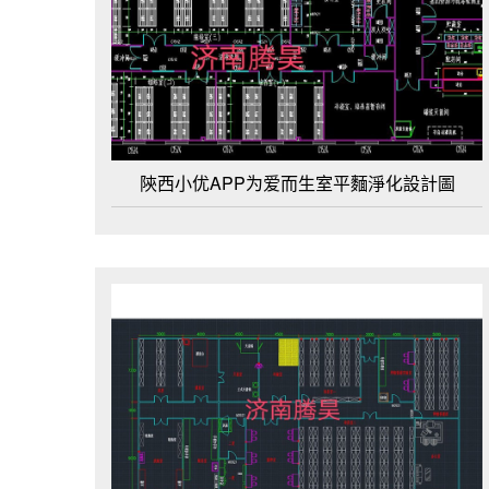
陝西小优APP为爱而生室平麵淨化設計圖