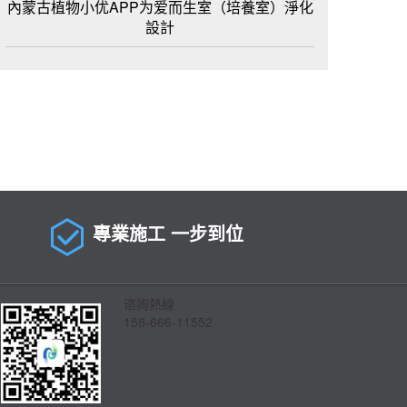
內蒙古植物小优APP为爱而生室（培養室）淨化
設計
專業施工 一步到位
谘詢熱線
158-666-11552